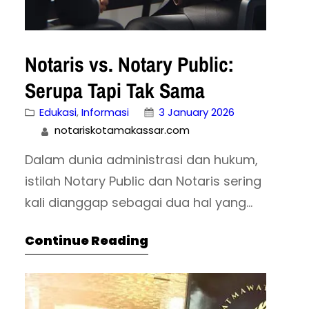
Notaris vs. Notary Public:
Serupa Tapi Tak Sama
Edukasi
, 
Informasi
3 January 2026
notariskotamakassar.com
Dalam dunia administrasi dan hukum,
istilah Notary Public dan Notaris sering
kali dianggap sebagai dua hal yang
identik. Banyak orang yang sedang
Continue Reading
mengurus dokumen beasiswa ke luar
negeri, kontrak bisnis internasional, atau
dokumen imigrasi sering bertanya: