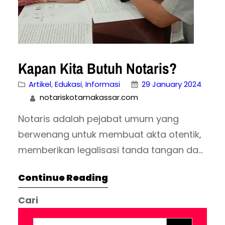
Kapan Kita Butuh Notaris?
Artikel
, 
Edukasi
, 
Informasi
29 January 2024
notariskotamakassar.com
Notaris adalah pejabat umum yang
berwenang untuk membuat akta otentik,
memberikan legalisasi tanda tangan dan
penetapan kepastian tanggal surat di
Continue Reading
bawah tangan, serta membukukan surat
di bawah tangan. Akta otentik adalah
Cari
akta yang dibuat oleh atau di hadapan