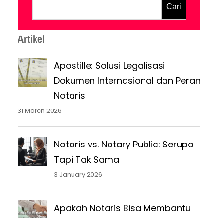
pejabat umum yang berwenang untuk itu,
Cari
dan memuat keterangan yang diberikan
oleh para pihak dalam akta itu…
Artikel
Apostille: Solusi Legalisasi
Dokumen Internasional dan Peran
Notaris
31 March 2026
Notaris vs. Notary Public: Serupa
Tapi Tak Sama
3 January 2026
Apakah Notaris Bisa Membantu