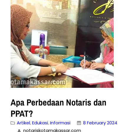
“Apakah saya harus ke Notary Public atau
ke Notaris?” Kesalahpahaman ini sangat
wajar karena dalam penerjemahan
bahasa Inggris, Notaris…
Apa Perbedaan Notaris dan
PPAT?
Artikel
, 
Edukasi
, 
Informasi
8 February 2024
notariskotamakassar.com