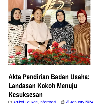
Para Pihak: PPJB mengikat calon penjual
dan calon pembeli untuk menyelesaikan
transaksi jual beli…
Akta Pendirian Badan Usaha:
Landasan Kokoh Menuju
Kesuksesan
Artikel
, 
Edukasi
, 
Informasi
31 January 2024