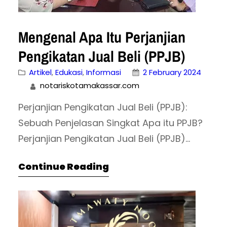
Mengenal Apa Itu Perjanjian
Pengikatan Jual Beli (PPJB)
Artikel
, 
Edukasi
, 
Informasi
2 February 2024
notariskotamakassar.com
Perjanjian Pengikatan Jual Beli (PPJB):
Sebuah Penjelasan Singkat Apa itu PPJB?
Perjanjian Pengikatan Jual Beli (PPJB)
adalah perjanjian pendahuluan yang
Continue Reading
dibuat oleh calon penjual dan calon
pembeli atas dasar kesepakatan
sebelum jual beli properti (tanah, rumah,
apartemen, dll.) Fungsi PPJB: Mengikat