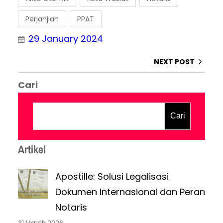
…
Perjanjian
PPAT
29 January 2024
NEXT POST
Cari
Cari
Artikel
Apostille: Solusi Legalisasi
Dokumen Internasional dan Peran
Notaris
31 March 2026