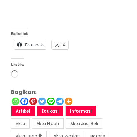
Bagikan ini:
Facebook
X
Like this:
L
o
Bagikan:
a
d
Artikel
Edukasi
Informasi
i
n
Akta
Akta Hibah
Akta Jual Beli
g
Akta Otentik
Akta Wasiat
Notaris