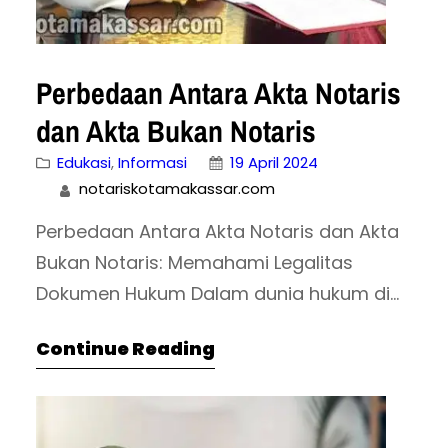
Perbedaan Antara Akta Notaris
dan Akta Bukan Notaris
Edukasi
, 
Informasi
19 April 2024
notariskotamakassar.com
Perbedaan Antara Akta Notaris dan Akta
Bukan Notaris: Memahami Legalitas
Dokumen Hukum Dalam dunia hukum di
Indonesia, akta merupakan dokumen
Continue Reading
yang memiliki kekuatan hukum untuk
mengikat perjanjian antara pihak-pihak
yang terlibat. Namun, penting untuk