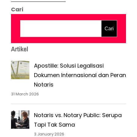
di bawah tangan. Akta otentik adalah
Cari
akta yang dibuat oleh atau di hadapan
pejabat umum yang berwenang untuk itu,
Cari
dan memuat keterangan yang diberikan
oleh para pihak dalam akta itu…
Artikel
Apostille: Solusi Legalisasi
Dokumen Internasional dan Peran
Notaris
31 March 2026
Notaris vs. Notary Public: Serupa
Tapi Tak Sama
3 January 2026