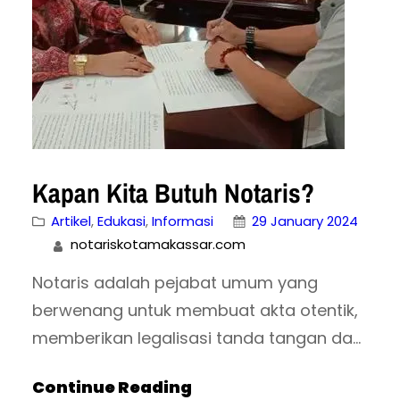
Tentu…
Kapan Kita Butuh Notaris?
Artikel
, 
Edukasi
, 
Informasi
29 January 2024
notariskotamakassar.com
Notaris adalah pejabat umum yang
berwenang untuk membuat akta otentik,
memberikan legalisasi tanda tangan dan
penetapan kepastian tanggal surat di
Continue Reading
bawah tangan, serta membukukan surat