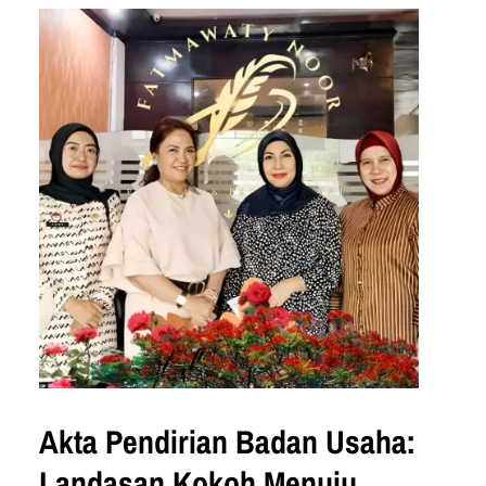
kewenangan, maupun proses
pengangkatan dan pemberhentian. Lalu,
apa sebenarnya perbedaan notaris dan
PPAT di Kota Makassar? Simak penjelasan
berikut ini. Notaris dan PPAT: Definisi…
Akta Pendirian Badan Usaha:
Landasan Kokoh Menuju