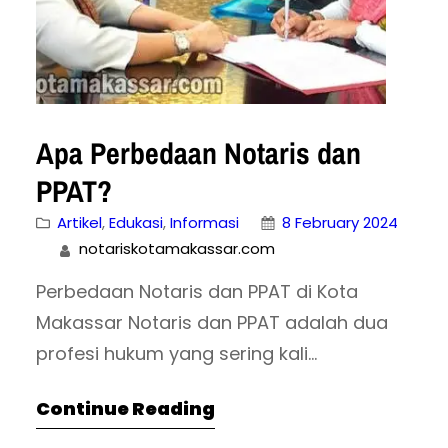
Apa Perbedaan Notaris dan
PPAT?
Artikel
, 
Edukasi
, 
Informasi
8 February 2024
notariskotamakassar.com
Perbedaan Notaris dan PPAT di Kota
Makassar Notaris dan PPAT adalah dua
profesi hukum yang sering kali
disamakan oleh masyarakat. Padahal,
Continue Reading
keduanya memiliki perbedaan yang
cukup signifikan, baik dari segi regulasi,