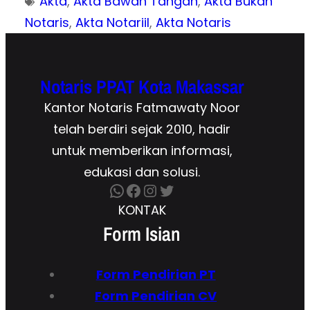
Akta
, 
Akta Bawah Tangan
, 
Akta Bukan
Notaris
, 
Akta Notariil
, 
Akta Notaris
Notaris PPAT Kota Makassar
Kantor Notaris Fatmawaty Noor
telah berdiri sejak 2010, hadir
untuk memberikan informasi,
edukasi dan solusi.
WhatsApp
Facebook
Instagram
Twitter
KONTAK
Form Isian
Form Pendirian
PT
Form
Pendirian CV