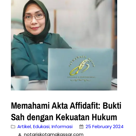
memahami perbedaan antara dua jenis
akta yang umum digunakan, yaitu akta
notaris dan akta bukan notaris. 1. Akta
Notaris: Akta notaris…
Memahami Akta Affidafit: Bukti
Sah dengan Kekuatan Hukum
Artikel
, 
Edukasi
, 
Informasi
25 February 2024
notariskotamakassar.com