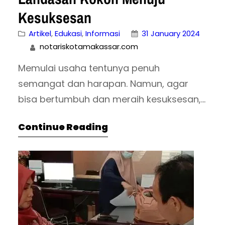
Kesuksesan
Artikel
, 
Edukasi
, 
Informasi
31 January 2024
notariskotamakassar.com
Memulai usaha tentunya penuh
semangat dan harapan. Namun, agar
bisa bertumbuh dan meraih kesuksesan,
langkah fundamental yang perlu Anda
Continue Reading
perhatikan adalah legalitas usaha. Nah,
bicara soal legalitas, Akta Pendirian
Badan Usaha menjadi elemen vital yang
wajib dimiliki. Artikel ini akan membahas
sekilas tentang akta tersebut, mulai dari
pengertian, fungsi, hingga cara
pembuatan beserta syarat-syaratnya.