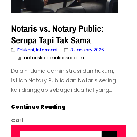
Notaris vs. Notary Public:
Serupa Tapi Tak Sama
Edukasi
, 
Informasi
3 January 2026
notariskotamakassar.com
Dalam dunia administrasi dan hukum,
istilah Notary Public dan Notaris sering
kali dianggap sebagai dua hal yang
identik. Banyak orang yang sedang
Continue Reading
mengurus dokumen beasiswa ke luar
negeri, kontrak bisnis internasional, atau
Cari
dokumen imigrasi sering bertanya: