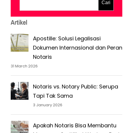
“Apakah saya harus ke Notary Public atau
Cari
ke Notaris?” Kesalahpahaman ini sangat
wajar karena dalam penerjemahan
Artikel
bahasa Inggris, Notaris…
Apostille: Solusi Legalisasi
Dokumen Internasional dan Peran
Notaris
31 March 2026
Notaris vs. Notary Public: Serupa
Tapi Tak Sama
3 January 2026
Apakah Notaris Bisa Membantu