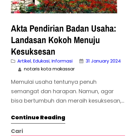
Akta Pendirian Badan Usaha:
Landasan Kokoh Menuju
Kesuksesan
Artikel
, 
Edukasi
, 
Informasi
31 January 2024
notaris kota makassar
Memulai usaha tentunya penuh
semangat dan harapan. Namun, agar
bisa bertumbuh dan meraih kesuksesan,
langkah fundamental yang perlu Anda
Continue Reading
perhatikan adalah legalitas usaha. Nah,
bicara soal legalitas, Akta Pendirian
Cari