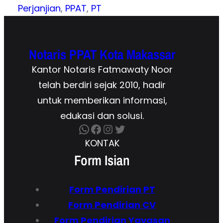
Perjanjian
, 
PPAT
, 
PT
Notaris PPAT Kota Makassar
Kantor Notaris Fatmawaty Noor
telah berdiri sejak 2010, hadir
untuk memberikan informasi,
edukasi dan solusi.
WhatsApp
Facebook
Instagram
Twitter
KONTAK
Form Isian
Form Pendirian
PT
Form
Pendirian CV
Form Pendirian Yayasan