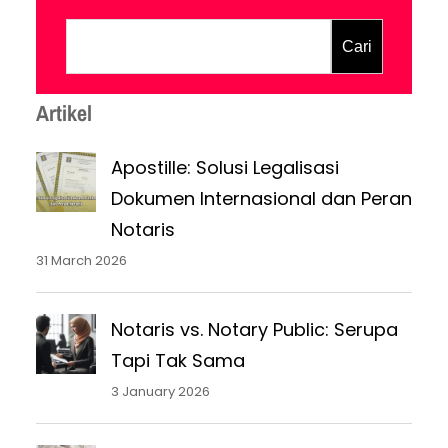
Badan Usaha menjadi elemen vital yang
wajib dimiliki. Artikel ini akan membahas
Cari
sekilas tentang akta tersebut, mulai dari
pengertian, fungsi, hingga cara
Artikel
pembuatan beserta syarat-syaratnya.
Tentu…
Apostille: Solusi Legalisasi
Dokumen Internasional dan Peran
Notaris
31 March 2026
Notaris vs. Notary Public: Serupa
Tapi Tak Sama
3 January 2026