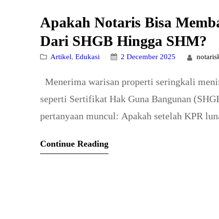
Apakah Notaris Bisa Memba
Dari SHGB Hingga SHM?
Artikel
, 
Edukasi
2 December 2025
notari
Menerima warisan properti seringkali menim
seperti Sertifikat Hak Guna Bangunan (SHG
pertanyaan muncul: Apakah setelah KPR lu
langsung diubah statusnya? Bagaimana jika ad
Continue Reading
merangkum semua pertanyaan tersebut men