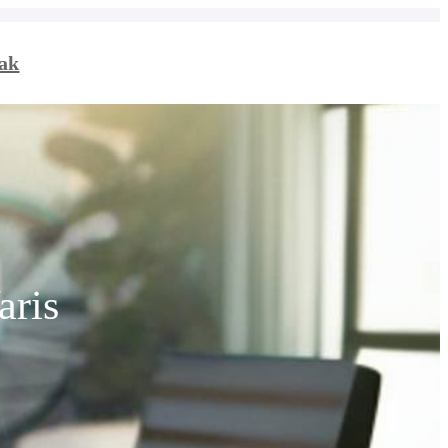
ak
aris