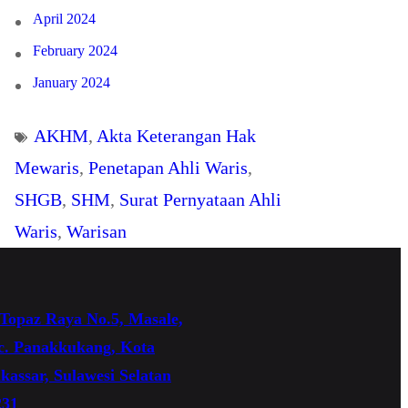
April 2024
February 2024
January 2024
AKHM
, 
Akta Keterangan Hak
Mewaris
, 
Penetapan Ahli Waris
, 
SHGB
, 
SHM
, 
Surat Pernyataan Ahli
Waris
, 
Warisan
 Topaz Raya No.5, Masale,
c. Panakkukang, Kota
assar, Sulawesi Selatan
231