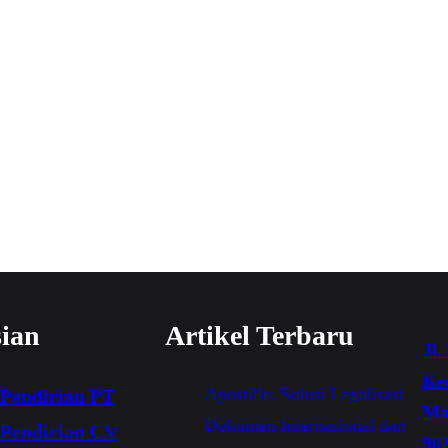
sian
Artikel Terbaru
Jl.
Ke
Apostille: Solusi Legalisasi
Pendirian
PT
Mak
Dokumen Internasional dan
Pendirian CV
90