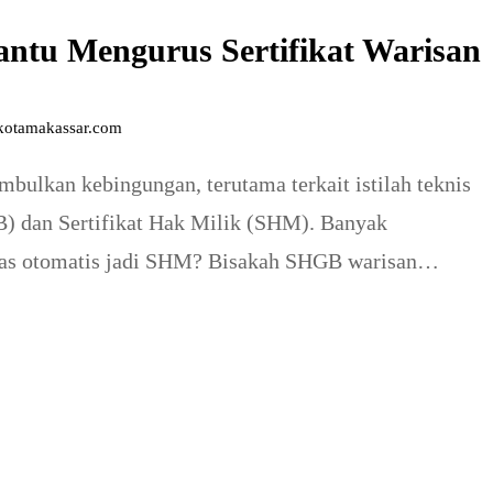
ntu Mengurus Sertifikat Warisan
skotamakassar.com
bulkan kebingungan, terutama terkait istilah teknis
B) dan Sertifikat Hak Milik (SHM). Banyak
nas otomatis jadi SHM? Bisakah SHGB warisan
a ahli waris yang tidak setuju? Artikel ini akan
jadi panduan…