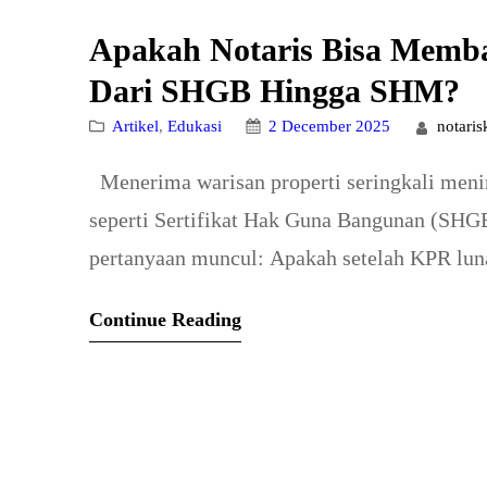
Apakah Notaris Bisa Memba
Dari SHGB Hingga SHM?
Artikel
, 
Edukasi
2 December 2025
notari
Menerima warisan properti seringkali menim
seperti Sertifikat Hak Guna Bangunan (SHG
pertanyaan muncul: Apakah setelah KPR lu
langsung diubah statusnya? Bagaimana jika ad
Continue Reading
merangkum semua pertanyaan tersebut men