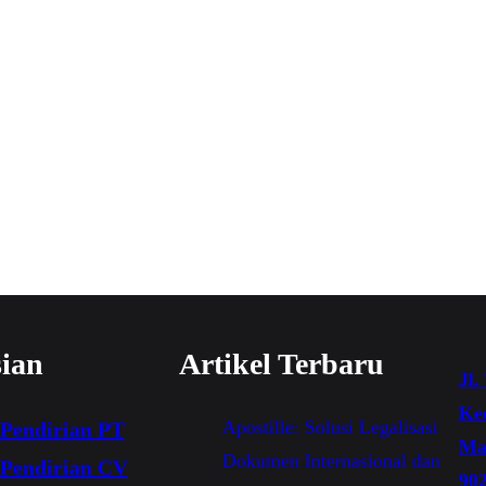
sian
Artikel Terbaru
Jl.
Ke
Apostille: Solusi Legalisasi
Pendirian
PT
Mak
Dokumen Internasional dan
Pendirian CV
90