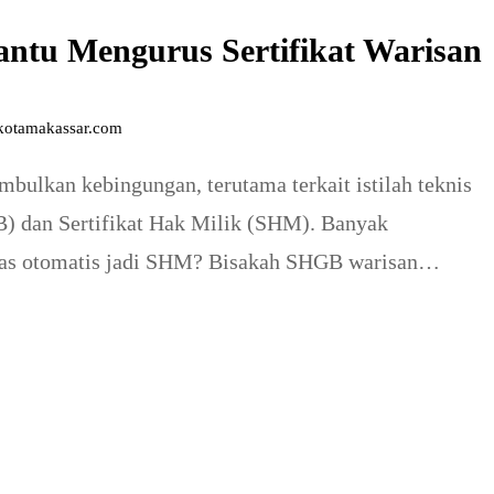
ntu Mengurus Sertifikat Warisan
skotamakassar.com
bulkan kebingungan, terutama terkait istilah teknis
B) dan Sertifikat Hak Milik (SHM). Banyak
nas otomatis jadi SHM? Bisakah SHGB warisan
a ahli waris yang tidak setuju? Artikel ini akan
jadi panduan…