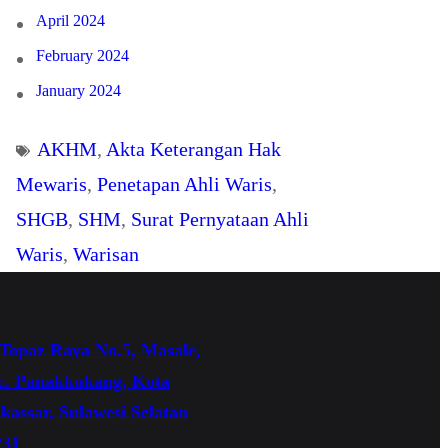
April 2024
February 2024
January 2024
AKHM
, 
Akta Keterangan Hak
Mewaris
, 
Penetapan Ahli Waris
, 
SHGB
, 
SHM
, 
Surat Pernyataan Ahli
Waris
, 
Warisan
 Topaz Raya No.5, Masale,
c. Panakkukang, Kota
assar, Sulawesi Selatan
231