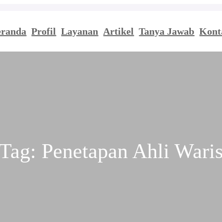
eranda
Profil
Layanan
Artikel
Tanya Jawab
Kont
Tag:
Penetapan Ahli Wari