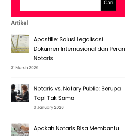
akta affidafit, mulai dari pengertian, cara
Cari
pembuatan, hingga kekuatan hukumnya.
Apa itu Akta Affidafit? Akta affidafit
Artikel
adalah pernyataan…
Apostille: Solusi Legalisasi
Dokumen Internasional dan Peran
Notaris
31 March 2026
Notaris vs. Notary Public: Serupa
Tapi Tak Sama
3 January 2026
Apakah Notaris Bisa Membantu