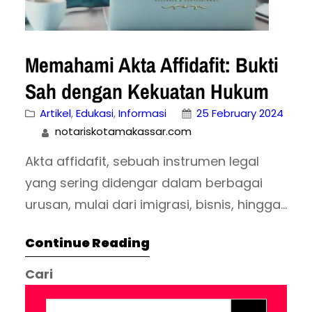
Memahami Akta Affidafit: Bukti
Sah dengan Kekuatan Hukum
Artikel
, 
Edukasi
, 
Informasi
25 February 2024
notariskotamakassar.com
Akta affidafit, sebuah instrumen legal
yang sering didengar dalam berbagai
urusan, mulai dari imigrasi, bisnis, hingga
pertanahan. Di balik fungsinya yang
Continue Reading
krusial, masih banyak yang belum
memahami seluk beluk dokumen ini.
Cari
Artikel ini akan mengupas tuntas tentang