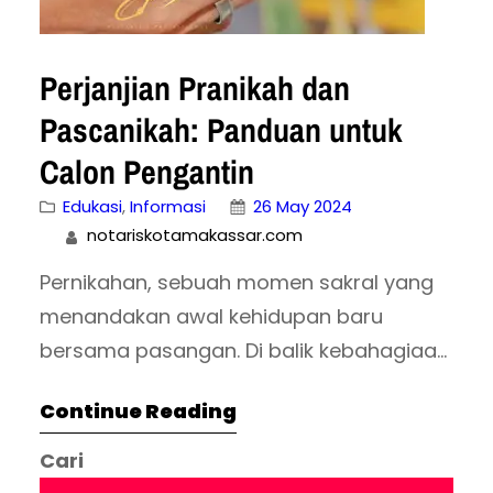
Perjanjian Pranikah dan
Pascanikah: Panduan untuk
Calon Pengantin
Edukasi
, 
Informasi
26 May 2024
notariskotamakassar.com
Pernikahan, sebuah momen sakral yang
menandakan awal kehidupan baru
bersama pasangan. Di balik kebahagiaan
tersebut, penting bagi calon pengantin
Continue Reading
untuk mempersiapkan diri dengan segala
kemungkinan, termasuk dalam hal
Cari
keuangan dan harta benda. Di sinilah