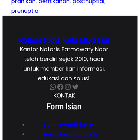
pranikah
, 
pernikahan
, 
postnuptial
, 
prenuptial
Notaris PPAT Kota Makassar
Kantor Notaris Fatmawaty Noor
telah berdiri sejak 2010, hadir
untuk memberikan informasi,
edukasi dan solusi.
WhatsApp
Facebook
Instagram
Twitter
KONTAK
Form Isian
Form Pendirian
PT
Form
Pendirian CV