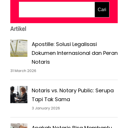
peran perjanjian pranikah (prenuptial
Cari
agreement) dan perjanjian pascanikah
(postnuptial agreement) menjadi
Artikel
penting. Memahami Perbedaan Pre-
nuptial dan Post-nuptial Agreement
Apostille: Solusi Legalisasi
Meskipun memiliki tujuan…
Dokumen Internasional dan Peran
Notaris
31 March 2026
Notaris vs. Notary Public: Serupa
Tapi Tak Sama
3 January 2026
Apakah Notaris Bisa Membantu