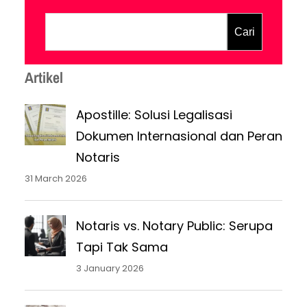
adalah Bea Perolehan Hak atas Tanah
dan Bangunan (BPHTB). Artikel ini akan
Cari
mengupas tuntas tentang BPHTB, mulai
dari definisi, objek pajak, tarif, hingga
Artikel
cara menghitungnya. Diharapkan
informasi…
Apostille: Solusi Legalisasi
Dokumen Internasional dan Peran
Notaris
31 March 2026
Notaris vs. Notary Public: Serupa
Tapi Tak Sama
3 January 2026