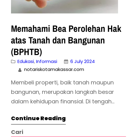
Memahami Bea Perolehan Hak
atas Tanah dan Bangunan
(BPHTB)
Edukasi
, 
Informasi
6 July 2024
notariskotamakassar.com
Membeli properti, baik tanah maupun
bangunan, merupakan langkah besar
dalam kehidupan finansial. Di tengah
proses yang penuh semangat ini, penting
Continue Reading
untuk memahami berbagai kewajiban
yang menyertainya, salah satunya
Cari