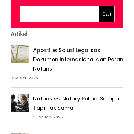
dengan warga negara asing, hingga
menjalankan bisnis lintas negara. Namun,
Cari
di balik peluang tersebut, sering muncul
kendala administratif yang
Artikel
membingungkan: dokumen dari
Indonesia tidak otomatis diakui di
Apostille: Solusi Legalisasi
negara…
Dokumen Internasional dan Peran
Notaris
31 March 2026
Notaris vs. Notary Public: Serupa
Tapi Tak Sama
3 January 2026