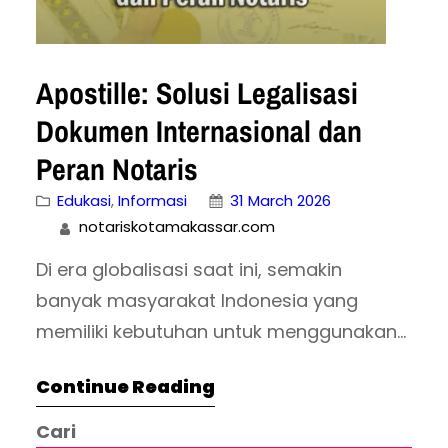
Apostille: Solusi Legalisasi
Dokumen Internasional dan
Peran Notaris
Edukasi
, 
Informasi
31 March 2026
notariskotamakassar.com
Di era globalisasi saat ini, semakin
banyak masyarakat Indonesia yang
memiliki kebutuhan untuk menggunakan
dokumen di luar negeri. Mulai dari
Continue Reading
melanjutkan pendidikan, bekerja di
perusahaan internasional, menikah
Cari