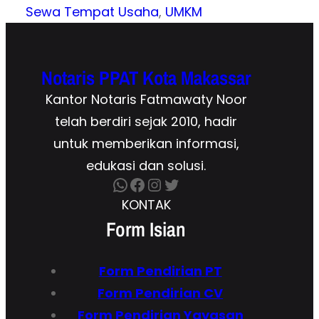
Sewa Tempat Usaha
, 
UMKM
Notaris PPAT Kota Makassar
Kantor Notaris Fatmawaty Noor
telah berdiri sejak 2010, hadir
untuk memberikan informasi,
edukasi dan solusi.
WhatsApp
Facebook
Instagram
Twitter
KONTAK
Form Isian
Form Pendirian
PT
Form
Pendirian CV
Form Pendirian Yayasan