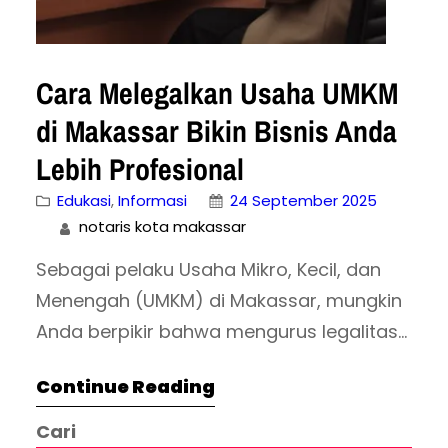
Cara Melegalkan Usaha UMKM
di Makassar Bikin Bisnis Anda
Lebih Profesional
Edukasi
, 
Informasi
24 September 2025
notaris kota makassar
Sebagai pelaku Usaha Mikro, Kecil, dan
Menengah (UMKM) di Makassar, mungkin
Anda berpikir bahwa mengurus legalitas
usaha hanyalah urusan ribet yang
Continue Reading
menghabiskan waktu dan biaya. Padahal,
keputusan untuk melegalkan bisnis
Cari