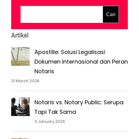
adalah investasi terbaik yang bisa Anda
lakukan. Legalitas bukan sekadar soal izin,
Cari
tetapi kunci untuk membuka pintu-pintu
baru, mulai dari kemudahan akses modal
Artikel
hingga meningkatkan…
Apostille: Solusi Legalisasi
Dokumen Internasional dan Peran
Notaris
31 March 2026
Notaris vs. Notary Public: Serupa
Tapi Tak Sama
3 January 2026